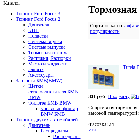
Каталог
Тормозная
Тюнинг Ford Focus 3
Тюнинг Ford Focus 2
Двигатель
Сортировка по:
алфав
КПП
популярности
Подвеска
Система впуска
Система выпуска
Тормозная система
Растяжки, Распорки
Масло и жидкости
Tutela 
Защита
Аксессуары
Запчасти БМВ(BMW)
Щетки
стеклоочистителя БМВ
331 руб
В корзину
BMW
Фильтра БМВ BMW
Спортивная тормозная 
масляный фильтр
высокой температурой
BMW БМВ
Тюнинг других автомобилей
Фасовка: 24
Двигатель
>>>
Распредвалы
Распредвалы