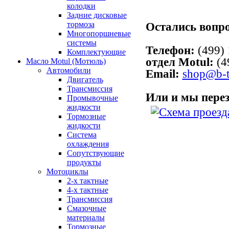
колодки
Задние дисковые
тормоза
Многопоршневые
системы
Остались вопр
Комплектующие
Масло Motul (Мотюль)
Автомобили
Телефон:
(499) 
Двигатель
отдел Motul:
(4
Трансмиссия
Email:
shop@b-t
Промывочные
жидкости
Тормозные
Или и мы пере
жидкости
Система
охлаждения
Сопутствующие
продукты
Мотоциклы
2-х тактные
4-х тактные
Трансмиссия
Смазочные
материалы
Тормозные