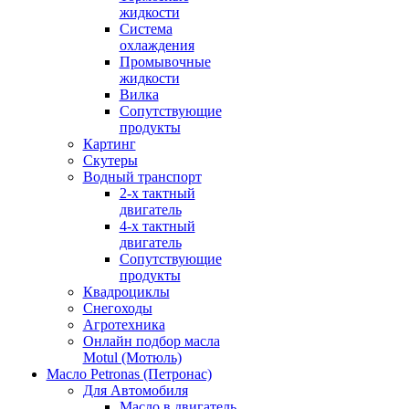
жидкости
Система
охлаждения
Промывочные
жидкости
Вилка
Сопутствующие
продукты
Картинг
Скутеры
Водный транспорт
2-х тактный
двигатель
4-х тактный
двигатель
Сопутствующие
продукты
Квадроциклы
Снегоходы
Агротехника
Онлайн подбор масла
Motul (Мотюль)
Масло Petronas (Петронас)
Для Автомобиля
Масло в двигатель