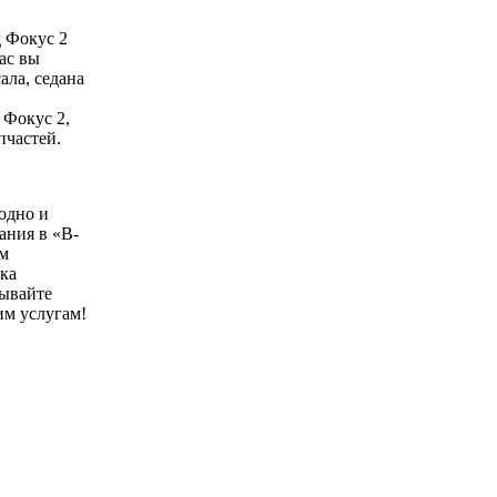
 Фокус 2
ас вы
ала, седана
 Фокус 2,
пчастей.
одно и
ания в «B-
м
вка
зывайте
им услугам!