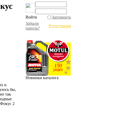
окус
Войти
Запомнить
Забыли
Регистрация
пароль?
Новинки каталога
ых и
алось бы,
не так
модные
 Фокус 2