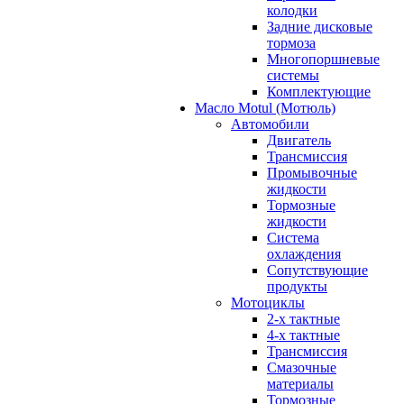
колодки
Задние дисковые
тормоза
Многопоршневые
системы
Комплектующие
Масло Motul (Мотюль)
Автомобили
Двигатель
Трансмиссия
Промывочные
жидкости
Тормозные
жидкости
Система
охлаждения
Сопутствующие
продукты
Мотоциклы
2-х тактные
4-х тактные
Трансмиссия
Смазочные
материалы
Тормозные