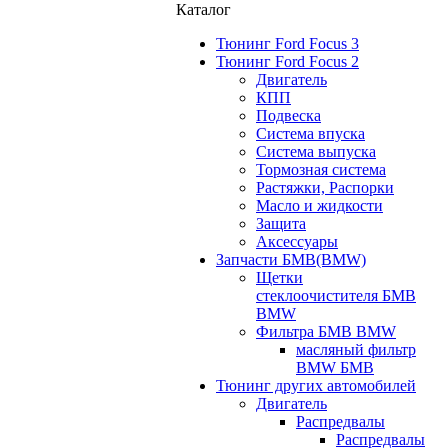
Каталог
Тюнинг Ford Focus 3
Тюнинг Ford Focus 2
Двигатель
КПП
Подвеска
Система впуска
Система выпуска
Тормозная система
Растяжки, Распорки
Масло и жидкости
Защита
Аксессуары
Запчасти БМВ(BMW)
Щетки
стеклоочистителя БМВ
BMW
Фильтра БМВ BMW
масляный фильтр
BMW БМВ
Тюнинг других автомобилей
Двигатель
Распредвалы
Распредвалы