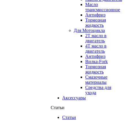
Масло
трансмиссионное
Антифриз
Тормозная
жидкость
Для Мотоцикла
2Т масло в
двигатель
4Т масло в
двигатель
Антифриз
Вилка-Fork
Тормозная
жидкость
Смазочные
материалы
Средства для
ухода
Аксессуары
Статьи
Статьи