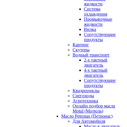
жидкости
Система
охлаждения
Промывочные
жидкости
Вилка
Сопутствующие
продукты
Картинг
Скутеры
Водный транспорт
2-х тактный
двигатель
4-х тактный
двигатель
Сопутствующие
продукты
Квадроциклы
Снегоходы
Агротехника
Онлайн подбор масла
Motul (Мотюль)
Масло Petronas (Петронас)
Для Автомобиля
Масло в двигатель